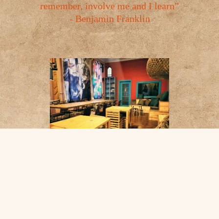
remember, involve me and I learn”
- Benjamin Franklin
YOLO Eğitim Merkezi, kalıplaşmış öğretimin katılığını
kıran rahat bir öğretim ortamı yaratmaya kendini
adamıştır. Kursiyerlerin genellikle geleneksel eğitim
yöntemleriyle ilişkilendirilen ciddiyet anılarını geri
getirmeden, keyifli bir şekilde öğrenmelerine